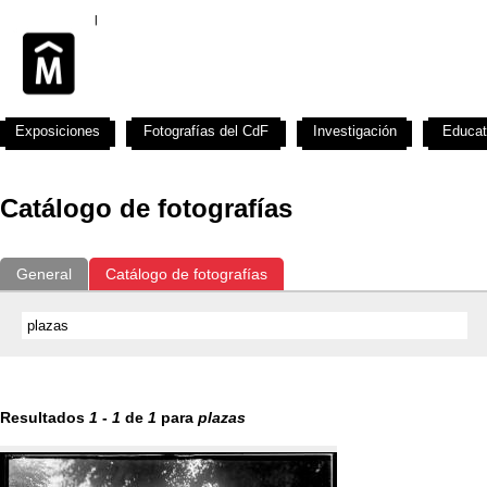
Exposiciones
Fotografías del CdF
Investigación
Educat
Catálogo de fotografías
General
Catálogo de fotografías
Resultados
1
-
1
de
1
para
plazas