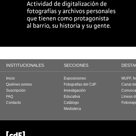
INSTITUCIONALES
SECCIONES
DESTA
Inicio
Exposiciones
MUFF, fes
Quiénes somos
Fotografías del CdF
Canal d
Suscripción
Investigación
Convoca
FAQ
Educativa
Líneas d
Contacto
Catálogo
Fotoviaj
Mediateca