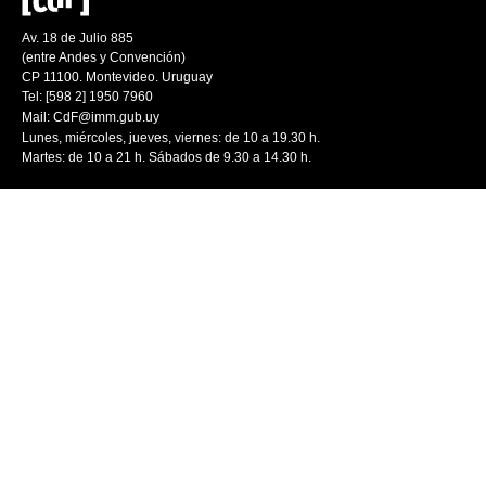
Av. 18 de Julio 885
(entre Andes y Convención)
CP 11100. Montevideo. Uruguay
Tel: [598 2] 1950 7960
Mail:
CdF@imm.gub.uy
Lunes, miércoles, jueves, viernes: de 10 a 19.30 h.
Martes: de 10 a 21 h. Sábados de 9.30 a 14.30 h.