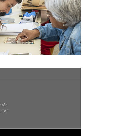
Razón
e CdF