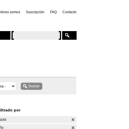
iénes somos
Suscripción
FAQ
Contacto
iltrado por
azas
ño