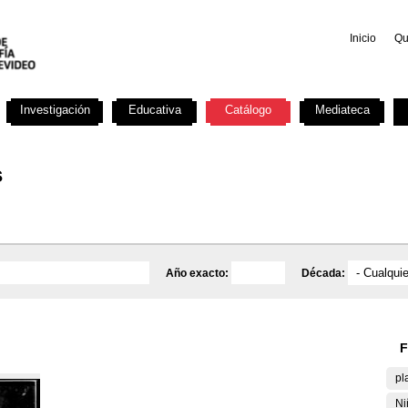
Inicio
Qu
Investigación
Educativa
Catálogo
Mediateca
s
Año exacto:
Década:
F
pl
Ni