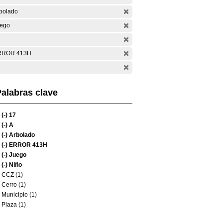
bolado
ego
RROR 413H
alabras clave
(-)
17
(-)
A
(-)
Arbolado
(-)
ERROR 413H
(-)
Juego
(-)
Niño
CCZ (1)
Cerro (1)
Municipio (1)
Plaza (1)