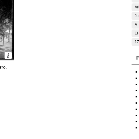
Ar
Ju
A
E
17
P
rro.