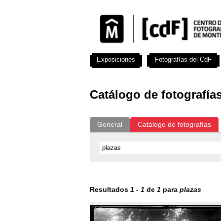
Exposiciones
Fotografías del CdF
Catálogo de fotografía
General
Catálogo de fotografías
Resultados
1
-
1
de
1
para
plazas