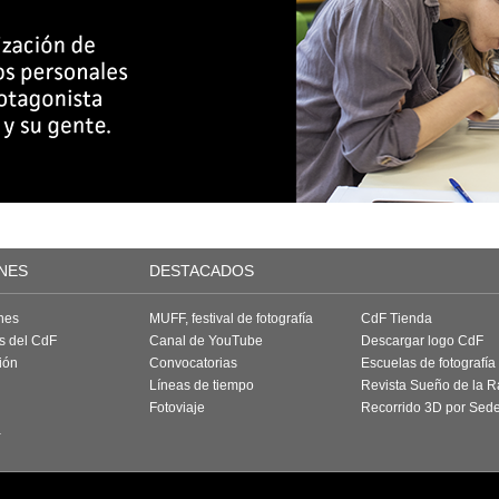
NES
DESTACADOS
nes
MUFF, festival de fotografía
CdF Tienda
as del CdF
Canal de YouTube
Descargar logo CdF
ión
Convocatorias
Escuelas de fotografía
Líneas de tiempo
Revista Sueño de la 
Fotoviaje
Recorrido 3D por Sed
a