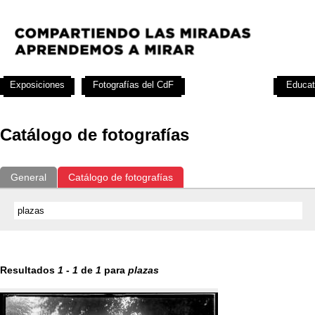
Exposiciones
Fotografías del CdF
Investigación
Educat
Catálogo de fotografías
General
Catálogo de fotografías
Resultados
1
-
1
de
1
para
plazas