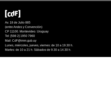
Av. 18 de Julio 885
(entre Andes y Convención)
CP 11100. Montevideo. Uruguay
Tel: [598 2] 1950 7960
Mail:
CdF@imm.gub.uy
Lunes, miércoles, jueves, viernes: de 10 a 19.30 h.
Martes: de 10 a 21 h. Sábados de 9.30 a 14.30 h.