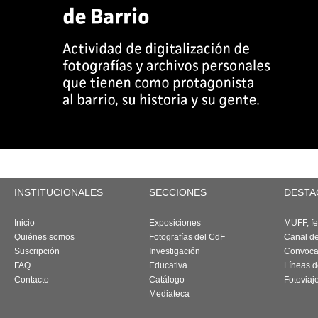
INSTITUCIONALES
SECCIONES
DESTA
Inicio
Exposiciones
MUFF, fes
Quiénes somos
Fotografías del CdF
Canal d
Suscripción
Investigación
Convoca
FAQ
Educativa
Líneas d
Contacto
Catálogo
Fotoviaj
Mediateca