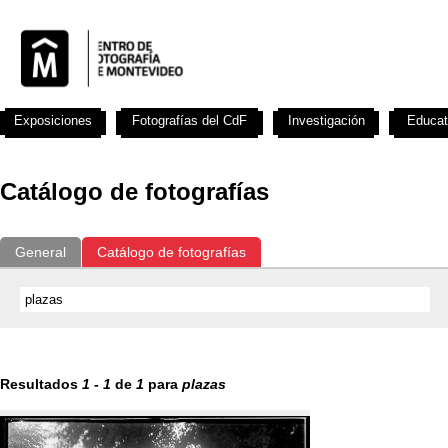
Exposiciones
Fotografías del CdF
Investigación
Educat
Catálogo de fotografías
General
Catálogo de fotografías
Resultados
1
-
1
de
1
para
plazas