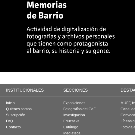
INSTITUCIONALES
SECCIONES
DESTA
Inicio
Exposiciones
MUFF, fes
Quiénes somos
Fotografías del CdF
Canal d
Suscripción
Investigación
Convoca
FAQ
Educativa
Líneas d
Contacto
Catálogo
Fotoviaj
Mediateca