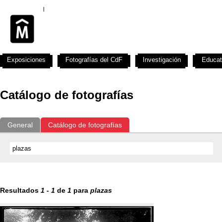
Exposiciones
Fotografías del CdF
Investigación
Educat
Catálogo de fotografías
General
Catálogo de fotografías
Resultados
1
-
1
de
1
para
plazas