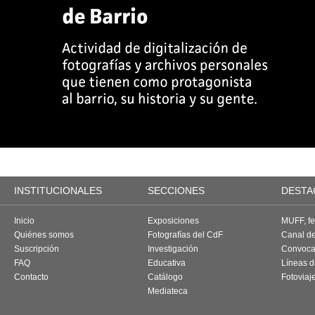
INSTITUCIONALES
SECCIONES
DESTA
Inicio
Exposiciones
MUFF, fes
Quiénes somos
Fotografías del CdF
Canal d
Suscripción
Investigación
Convoca
FAQ
Educativa
Líneas d
Contacto
Catálogo
Fotoviaj
Mediateca