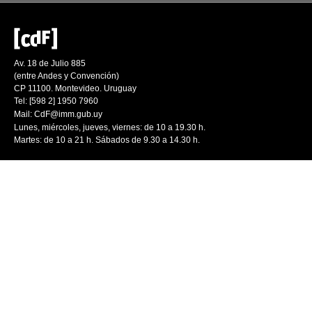
Av. 18 de Julio 885
(entre Andes y Convención)
CP 11100. Montevideo. Uruguay
Tel: [598 2] 1950 7960
Mail:
CdF@imm.gub.uy
Lunes, miércoles, jueves, viernes: de 10 a 19.30 h.
Martes: de 10 a 21 h. Sábados de 9.30 a 14.30 h.