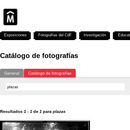
Exposiciones
Fotografías del CdF
Investigación
Educat
Catálogo de fotografías
General
Catálogo de fotografías
Resultados
1
-
1
de
1
para
plazas