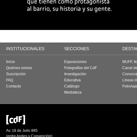
INSTITUCIONALES
SECCIONES
DESTA
Inicio
Exposiciones
MUFF, fes
Quiénes somos
Fotografías del CdF
Canal d
Suscripción
Investigación
Convoca
FAQ
Educativa
Líneas d
Contacto
Catálogo
Fotoviaj
Mediateca
Av. 18 de Julio 885
(entre Andes y Convención)