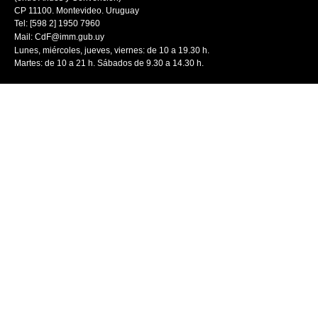
CP 11100. Montevideo. Uruguay
Tel: [598 2] 1950 7960
Mail:
CdF@imm.gub.uy
Lunes, miércoles, jueves, viernes: de 10 a 19.30 h.
Martes: de 10 a 21 h. Sábados de 9.30 a 14.30 h.