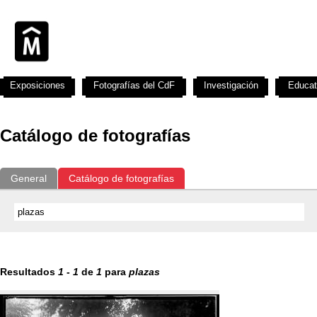
Exposiciones
Fotografías del CdF
Investigación
Educat
Catálogo de fotografías
General
Catálogo de fotografías
Resultados
1
-
1
de
1
para
plazas