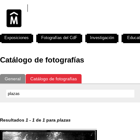
Exposiciones
Fotografías del CdF
Investigación
Educat
Catálogo de fotografías
General
Catálogo de fotografías
Resultados
1
-
1
de
1
para
plazas