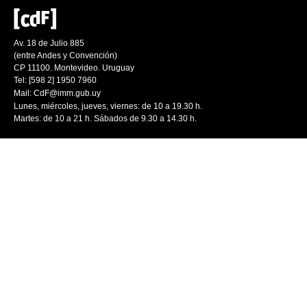
Av. 18 de Julio 885
(entre Andes y Convención)
CP 11100. Montevideo. Uruguay
Tel: [598 2] 1950 7960
Mail:
CdF@imm.gub.uy
Lunes, miércoles, jueves, viernes: de 10 a 19.30 h.
Martes: de 10 a 21 h. Sábados de 9.30 a 14.30 h.