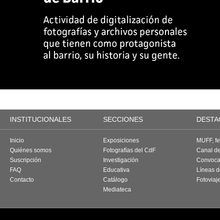
INSTITUCIONALES
SECCIONES
DESTA
Inicio
Exposiciones
MUFF, fes
Quiénes somos
Fotografías del CdF
Canal d
Suscripción
Investigación
Convoca
FAQ
Educativa
Líneas d
Contacto
Catálogo
Fotoviaj
Mediateca