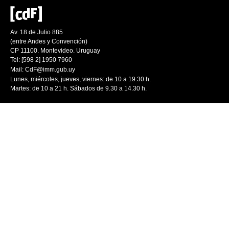
Av. 18 de Julio 885
(entre Andes y Convención)
CP 11100. Montevideo. Uruguay
Tel: [598 2] 1950 7960
Mail:
CdF@imm.gub.uy
Lunes, miércoles, jueves, viernes: de 10 a 19.30 h.
Martes: de 10 a 21 h. Sábados de 9.30 a 14.30 h.