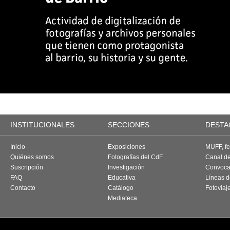
INSTITUCIONALES
SECCIONES
DESTA
Inicio
Exposiciones
MUFF, fes
Quiénes somos
Fotografías del CdF
Canal d
Suscripción
Investigación
Convoca
FAQ
Educativa
Líneas d
Contacto
Catálogo
Fotoviaj
Mediateca