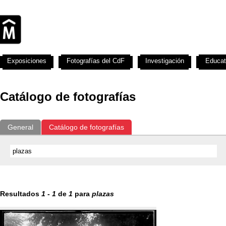
Exposiciones
Fotografías del CdF
Investigación
Educat
Catálogo de fotografías
General
Catálogo de fotografías
Resultados
1
-
1
de
1
para
plazas