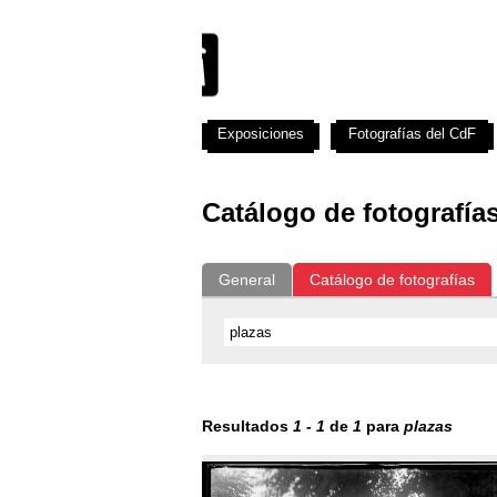
Exposiciones
Fotografías del CdF
Catálogo de fotografía
General
Catálogo de fotografías
Resultados
1
-
1
de
1
para
plazas