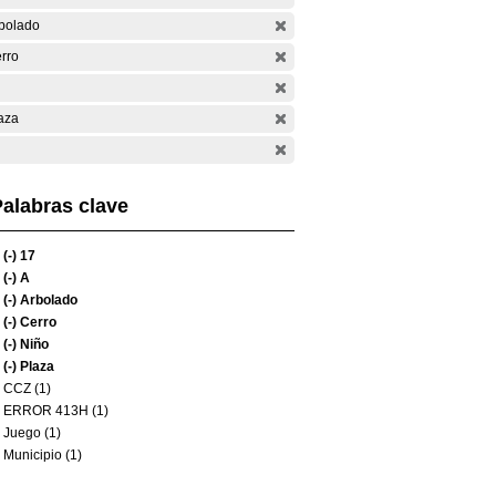
bolado
rro
aza
alabras clave
(-)
17
(-)
A
(-)
Arbolado
(-)
Cerro
(-)
Niño
(-)
Plaza
CCZ (1)
ERROR 413H (1)
Juego (1)
Municipio (1)