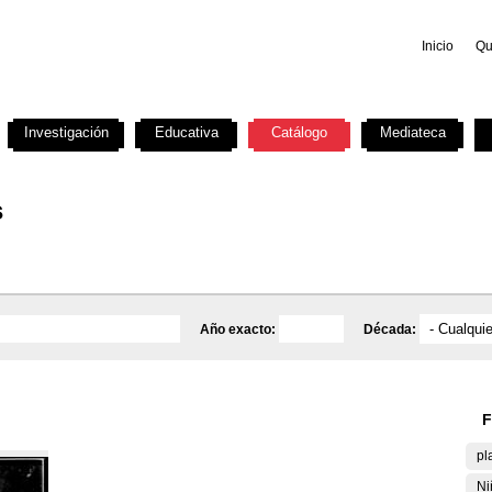
Inicio
Qu
Investigación
Educativa
Catálogo
Mediateca
s
Año exacto:
Década:
F
pl
Ni