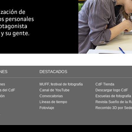
NES
DESTACADOS
nes
MUFF, festival de fotografía
CdF Tienda
as del CdF
Canal de YouTube
Descargar logo CdF
ión
Convocatorias
Escuelas de fotografía
Líneas de tiempo
Revista Sueño de la 
Fotoviaje
Recorrido 3D por Sed
a