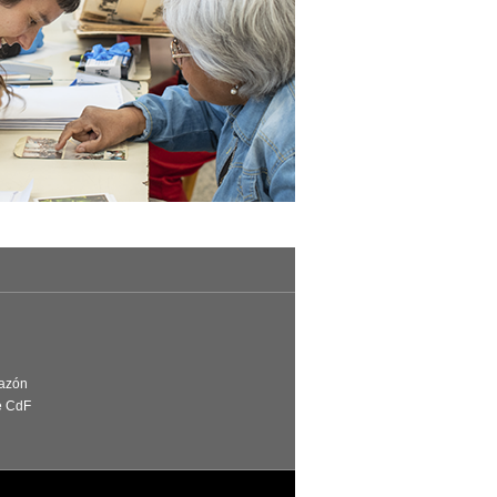
Razón
e CdF