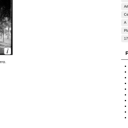
Ar
Ce
A
Pl
17
P
rro.