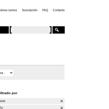
iénes somos
Suscripción
FAQ
Contacto
iltrado por
azas
ño