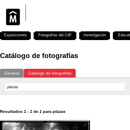
Exposiciones
Fotografías del CdF
Investigación
Educat
Catálogo de fotografías
General
Catálogo de fotografías
Resultados
1
-
1
de
1
para
plazas