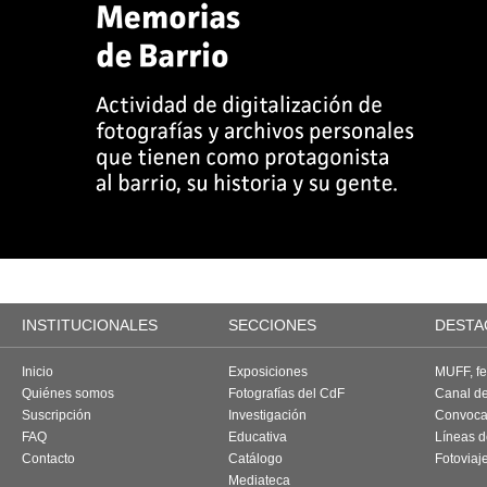
INSTITUCIONALES
SECCIONES
DESTA
Inicio
Exposiciones
MUFF, fes
Quiénes somos
Fotografías del CdF
Canal d
Suscripción
Investigación
Convoca
FAQ
Educativa
Líneas d
Contacto
Catálogo
Fotoviaj
Mediateca