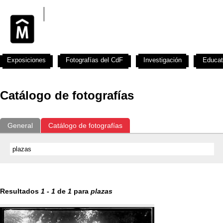
Exposiciones
Fotografías del CdF
Investigación
Educat
Catálogo de fotografías
General
Catálogo de fotografías
Resultados
1
-
1
de
1
para
plazas