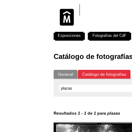
Exposiciones
Fotografías del CdF
Catálogo de fotografía
General
Catálogo de fotografías
Resultados
1
-
1
de
1
para
plazas