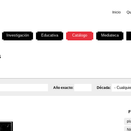
Inicio
Qu
Investigación
Educativa
Catálogo
Mediateca
s
Año exacto:
Década:
F
pl
Ni