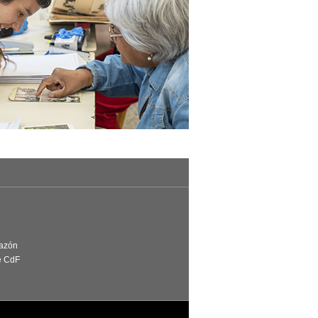
Razón
e CdF