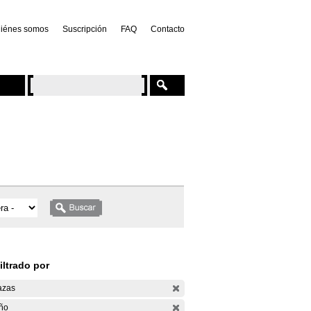
iénes somos
Suscripción
FAQ
Contacto
iltrado por
azas
ño