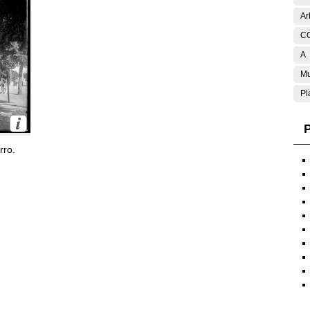
Ar
C
A
Mu
Pl
P
rro.