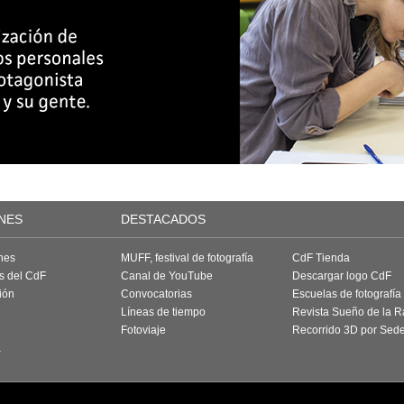
NES
DESTACADOS
nes
MUFF, festival de fotografía
CdF Tienda
as del CdF
Canal de YouTube
Descargar logo CdF
ión
Convocatorias
Escuelas de fotografía
Líneas de tiempo
Revista Sueño de la 
Fotoviaje
Recorrido 3D por Sed
a