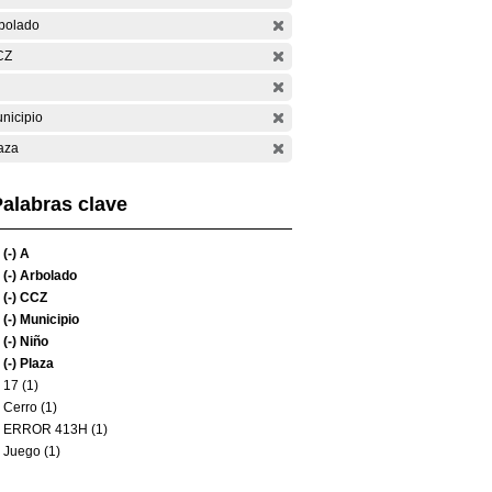
bolado
CZ
nicipio
aza
alabras clave
(-)
A
(-)
Arbolado
(-)
CCZ
(-)
Municipio
(-)
Niño
(-)
Plaza
17 (1)
Cerro (1)
ERROR 413H (1)
Juego (1)