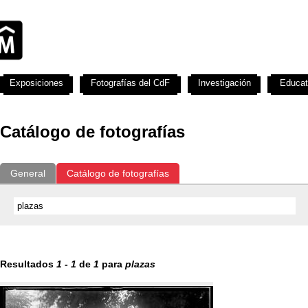
Exposiciones
Fotografías del CdF
Investigación
Educat
Catálogo de fotografías
General
Catálogo de fotografías
Resultados
1
-
1
de
1
para
plazas