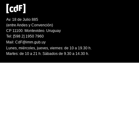
Av. 18 de Julio 885
(entre Andes y Convención)
CP 11100. Montevideo. Uruguay
Tel: [598 2] 1950 7960
Mail:
CdF@imm.gub.uy
Lunes, miércoles, jueves, viernes: de 10 a 19.30 h.
Martes: de 10 a 21 h. Sábados de 9.30 a 14.30 h.