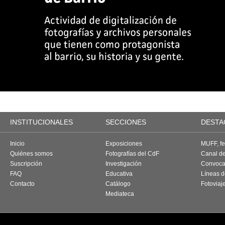
INSTITUCIONALES
SECCIONES
DESTA
Inicio
Exposiciones
MUFF, fes
Quiénes somos
Fotografías del CdF
Canal d
Suscripción
Investigación
Convoca
FAQ
Educativa
Líneas d
Contacto
Catálogo
Fotoviaj
Mediateca