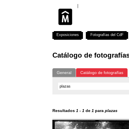
Exposiciones
Fotografías del CdF
Catálogo de fotografía
General
Catálogo de fotografías
Resultados
1
-
1
de
1
para
plazas