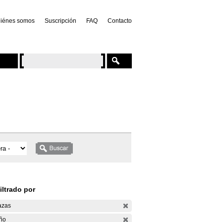
iénes somos
Suscripción
FAQ
Contacto
iltrado por
azas
ño