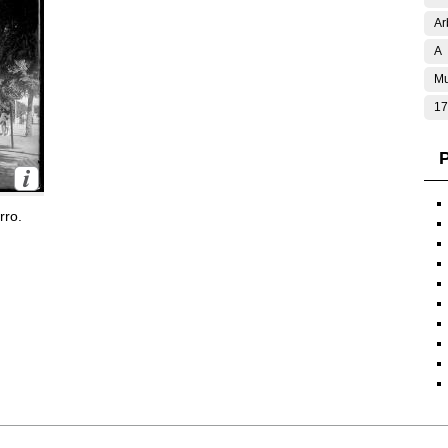
Ar
A
Mu
17
P
rro.