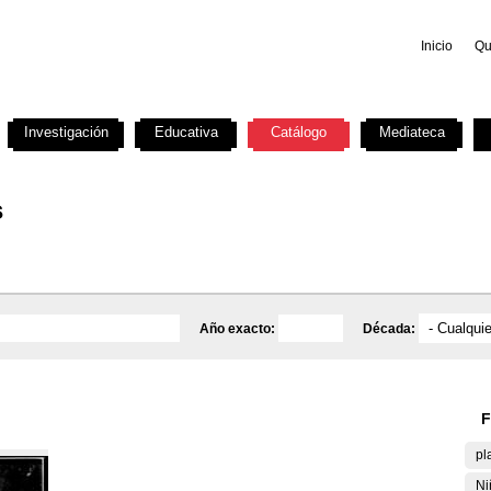
Inicio
Qu
Investigación
Educativa
Catálogo
Mediateca
s
Año exacto:
Década:
F
pl
Ni