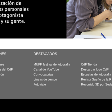
NES
DESTACADOS
nes
MUFF, festival de fotografía
CdF Tienda
as del CdF
Canal de YouTube
Descargar logo CdF
ión
Convocatorias
Escuelas de fotografía
Líneas de tiempo
Revista Sueño de la 
Fotoviaje
Recorrido 3D por Sed
a