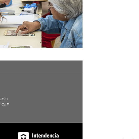
Razón
e CdF