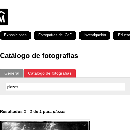
Exposiciones
Fotografías del CdF
Investigación
Educat
Catálogo de fotografías
General
Catálogo de fotografías
Resultados
1
-
1
de
1
para
plazas