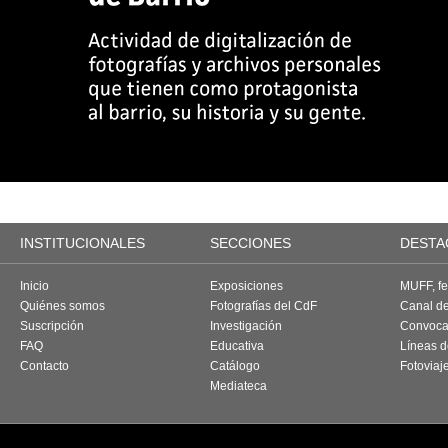
INSTITUCIONALES
SECCIONES
DESTA
Inicio
Exposiciones
MUFF, fes
Quiénes somos
Fotografías del CdF
Canal d
Suscripción
Investigación
Convoca
FAQ
Educativa
Líneas d
Contacto
Catálogo
Fotoviaj
Mediateca