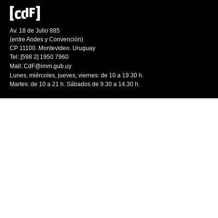
Av. 18 de Julio 885
(entre Andes y Convención)
CP 11100. Montevideo. Uruguay
Tel: [598 2] 1950 7960
Mail:
CdF@imm.gub.uy
Lunes, miércoles, jueves, viernes: de 10 a 19.30 h.
Martes: de 10 a 21 h. Sábados de 9.30 a 14.30 h.