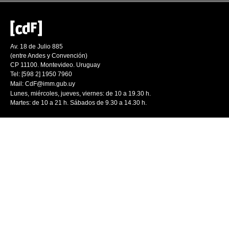
Av. 18 de Julio 885
(entre Andes y Convención)
CP 11100. Montevideo. Uruguay
Tel: [598 2] 1950 7960
Mail:
CdF@imm.gub.uy
Lunes, miércoles, jueves, viernes: de 10 a 19.30 h.
Martes: de 10 a 21 h. Sábados de 9.30 a 14.30 h.