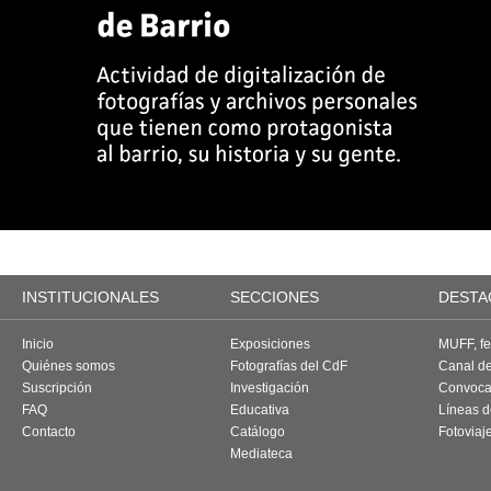
INSTITUCIONALES
SECCIONES
DESTA
Inicio
Exposiciones
MUFF, fes
Quiénes somos
Fotografías del CdF
Canal d
Suscripción
Investigación
Convoca
FAQ
Educativa
Líneas d
Contacto
Catálogo
Fotoviaj
Mediateca