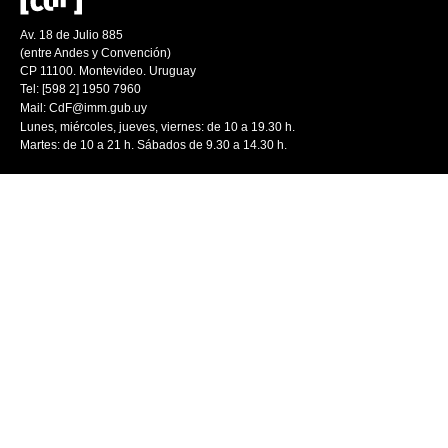
Av. 18 de Julio 885
(entre Andes y Convención)
CP 11100. Montevideo. Uruguay
Tel: [598 2] 1950 7960
Mail:
CdF@imm.gub.uy
Lunes, miércoles, jueves, viernes: de 10 a 19.30 h.
Martes: de 10 a 21 h. Sábados de 9.30 a 14.30 h.