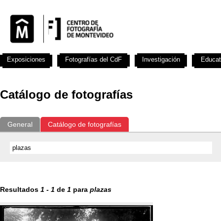
Exposiciones
Fotografías del CdF
Investigación
Educat
Catálogo de fotografías
General
Catálogo de fotografías
Resultados
1
-
1
de
1
para
plazas