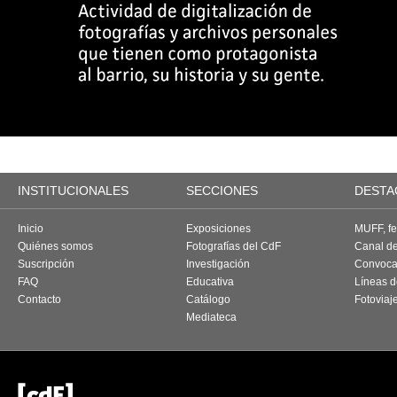
INSTITUCIONALES
SECCIONES
DESTA
Inicio
Exposiciones
MUFF, fes
Quiénes somos
Fotografías del CdF
Canal d
Suscripción
Investigación
Convoca
FAQ
Educativa
Líneas d
Contacto
Catálogo
Fotoviaj
Mediateca