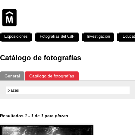
Exposiciones
Fotografías del CdF
Investigación
Educat
Catálogo de fotografías
General
Catálogo de fotografías
Resultados
1
-
1
de
1
para
plazas