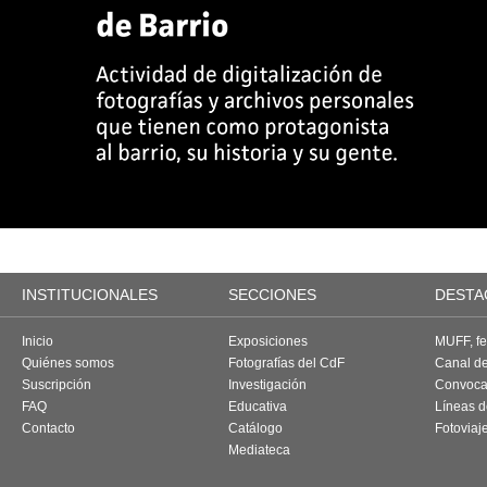
INSTITUCIONALES
SECCIONES
DESTA
Inicio
Exposiciones
MUFF, fes
Quiénes somos
Fotografías del CdF
Canal d
Suscripción
Investigación
Convoca
FAQ
Educativa
Líneas d
Contacto
Catálogo
Fotoviaj
Mediateca