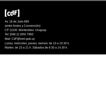
Av. 18 de Julio 885
(entre Andes y Convención)
CP 11100. Montevideo. Uruguay
Tel: [598 2] 1950 7960
Mail:
CdF@imm.gub.uy
Lunes, miércoles, jueves, viernes: de 10 a 19.30 h.
Martes: de 10 a 21 h. Sábados de 9.30 a 14.30 h.