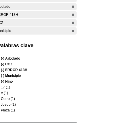
bolado
RROR 413H
CZ
nicipio
alabras clave
(-)
Arbolado
(-)
CCZ
(-)
ERROR 413H
(-)
Municipio
(-)
Niño
17 (1)
A (1)
Cerro (1)
Juego (1)
Plaza (1)