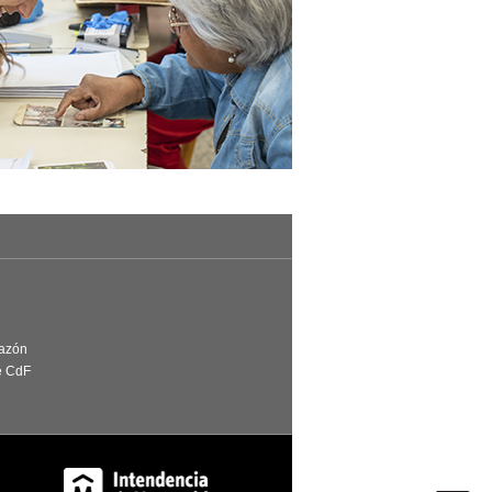
Razón
e CdF