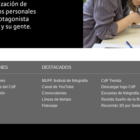
NES
DESTACADOS
nes
MUFF, festival de fotografía
CdF Tienda
as del CdF
Canal de YouTube
Descargar logo CdF
ión
Convocatorias
Escuelas de fotografía
Líneas de tiempo
Revista Sueño de la 
Fotoviaje
Recorrido 3D por Sed
a