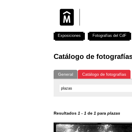
Exposiciones
Fotografías del CdF
Catálogo de fotografía
General
Catálogo de fotografías
Resultados
1
-
1
de
1
para
plazas