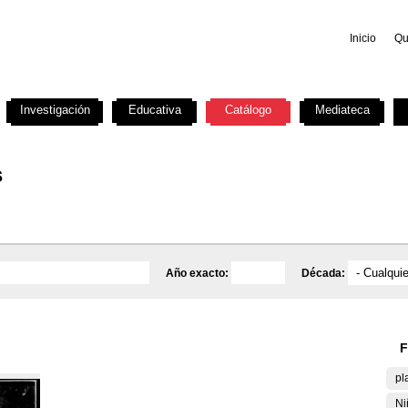
Inicio
Qu
Investigación
Educativa
Catálogo
Mediateca
s
Año exacto:
Década:
F
pl
Ni