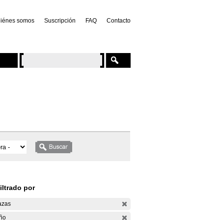
iénes somos
Suscripción
FAQ
Contacto
iltrado por
azas
ño