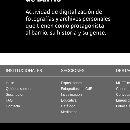
INSTITUCIONALES
SECCIONES
DESTA
Inicio
Exposiciones
MUFF, fes
Quiénes somos
Fotografías del CdF
Canal d
Suscripción
Investigación
Convoca
FAQ
Educativa
Líneas d
Contacto
Catálogo
Fotoviaj
Mediateca