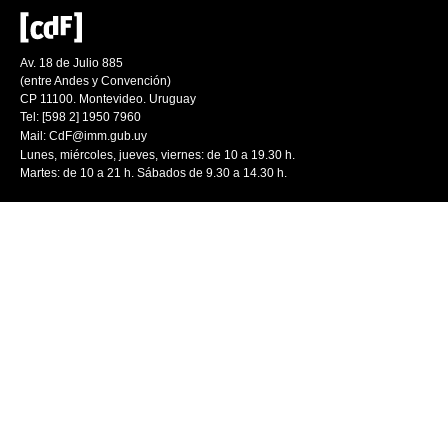
Av. 18 de Julio 885
(entre Andes y Convención)
CP 11100. Montevideo. Uruguay
Tel: [598 2] 1950 7960
Mail:
CdF@imm.gub.uy
Lunes, miércoles, jueves, viernes: de 10 a 19.30 h.
Martes: de 10 a 21 h. Sábados de 9.30 a 14.30 h.