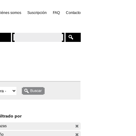
iénes somos
Suscripción
FAQ
Contacto
iltrado por
azas
ño