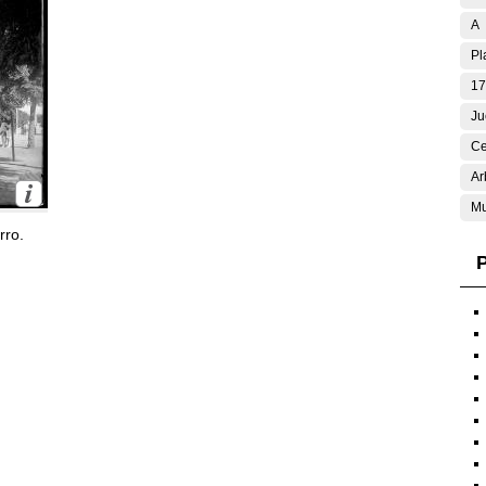
A
Pl
17
Ju
Ce
Ar
Mu
rro.
P