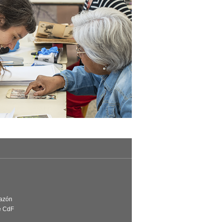
Razón
e CdF