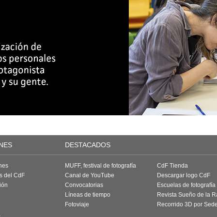
NES
DESTACADOS
nes
MUFF, festival de fotografía
CdF Tienda
as del CdF
Canal de YouTube
Descargar logo CdF
ión
Convocatorias
Escuelas de fotografía
Líneas de tiempo
Revista Sueño de la 
Fotoviaje
Recorrido 3D por Sed
a