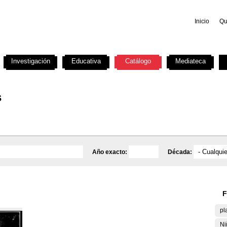
Inicio
Qu
Investigación
Educativa
Catálogo
Mediateca
s
Año exacto:
Década:
F
pl
Ni