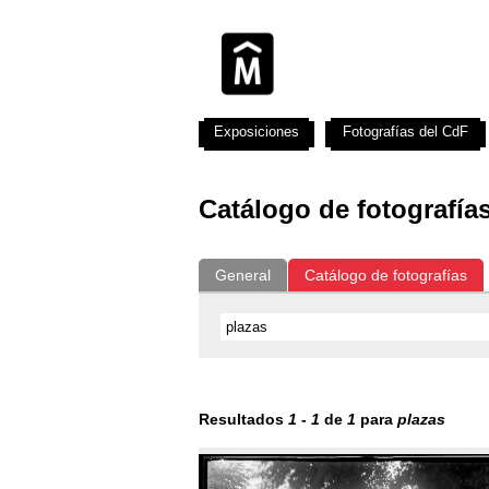
Exposiciones
Fotografías del CdF
Catálogo de fotografía
General
Catálogo de fotografías
Resultados
1
-
1
de
1
para
plazas