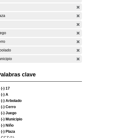
aza
ego
rro
bolado
nicipio
alabras clave
(-)
17
(-)
A
(-)
Arbolado
(-)
Cerro
(-)
Juego
(-)
Municipio
(-)
Niño
(-)
Plaza
CCZ (1)