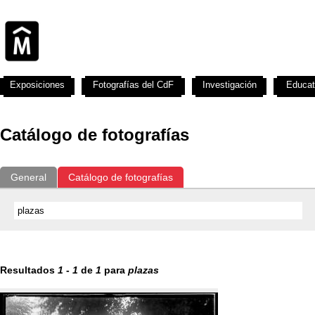
Exposiciones
Fotografías del CdF
Investigación
Educat
Catálogo de fotografías
General
Catálogo de fotografías
Resultados
1
-
1
de
1
para
plazas