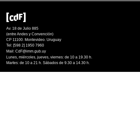
Av. 18 de Julio 885
(entre Andes y Convención)
CP 11100. Montevideo. Uruguay
Tel: [598 2] 1950 7960
Mail:
CdF@imm.gub.uy
Lunes, miércoles, jueves, viernes: de 10 a 19.30 h.
Martes: de 10 a 21 h. Sábados de 9.30 a 14.30 h.