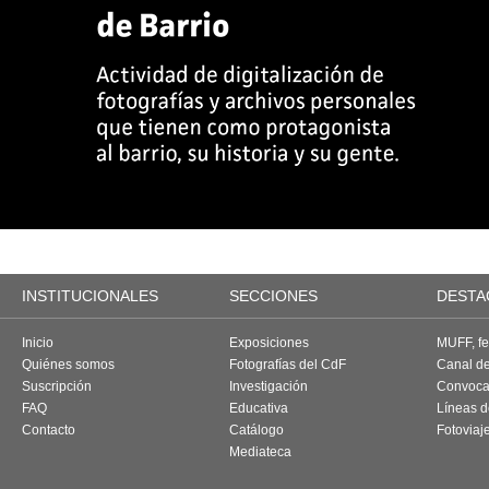
INSTITUCIONALES
SECCIONES
DESTA
Inicio
Exposiciones
MUFF, fes
Quiénes somos
Fotografías del CdF
Canal d
Suscripción
Investigación
Convoca
FAQ
Educativa
Líneas d
Contacto
Catálogo
Fotoviaj
Mediateca