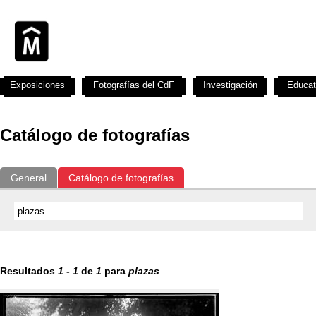
Exposiciones
Fotografías del CdF
Investigación
Educat
Catálogo de fotografías
General
Catálogo de fotografías
Resultados
1
-
1
de
1
para
plazas