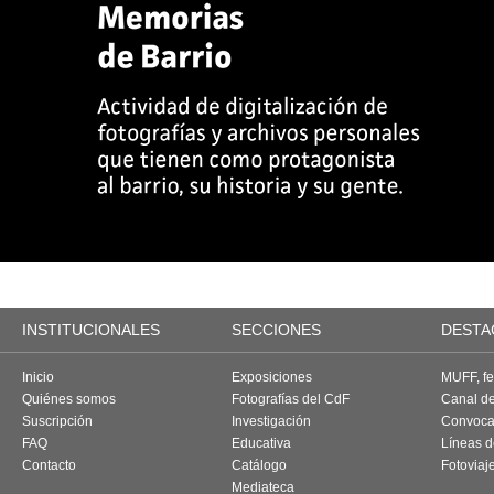
INSTITUCIONALES
SECCIONES
DESTA
Inicio
Exposiciones
MUFF, fes
Quiénes somos
Fotografías del CdF
Canal d
Suscripción
Investigación
Convoca
FAQ
Educativa
Líneas d
Contacto
Catálogo
Fotoviaj
Mediateca