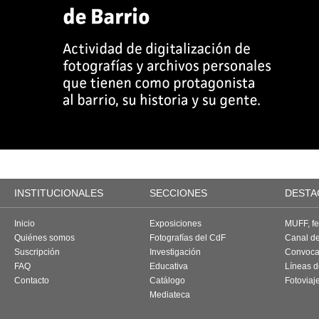
INSTITUCIONALES
SECCIONES
DESTA
Inicio
Exposiciones
MUFF, fes
Quiénes somos
Fotografías del CdF
Canal d
Suscripción
Investigación
Convoca
FAQ
Educativa
Líneas d
Contacto
Catálogo
Fotoviaj
Mediateca