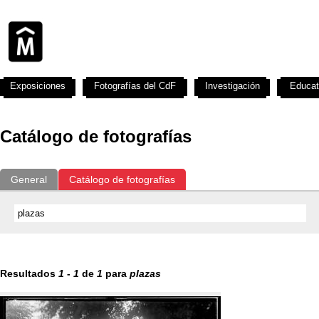
Exposiciones
Fotografías del CdF
Investigación
Educat
Catálogo de fotografías
General
Catálogo de fotografías
Resultados
1
-
1
de
1
para
plazas