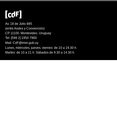
Av. 18 de Julio 885
(entre Andes y Convención)
CP 11100. Montevideo. Uruguay
Tel: [598 2] 1950 7960
Mail:
CdF@imm.gub.uy
Lunes, miércoles, jueves, viernes: de 10 a 19.30 h.
Martes: de 10 a 21 h. Sábados de 9.30 a 14.30 h.