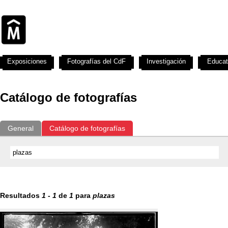
Exposiciones
Fotografías del CdF
Investigación
Educat
Catálogo de fotografías
General
Catálogo de fotografías
Resultados
1
-
1
de
1
para
plazas