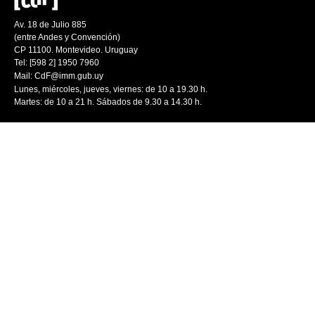
Av. 18 de Julio 885
(entre Andes y Convención)
CP 11100. Montevideo. Uruguay
Tel: [598 2] 1950 7960
Mail:
CdF@imm.gub.uy
Lunes, miércoles, jueves, viernes: de 10 a 19.30 h.
Martes: de 10 a 21 h. Sábados de 9.30 a 14.30 h.