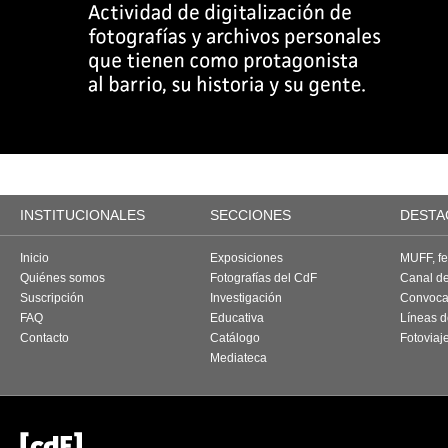
INSTITUCIONALES
SECCIONES
DESTA
Inicio
Exposiciones
MUFF, fes
Quiénes somos
Fotografías del CdF
Canal d
Suscripción
Investigación
Convoca
FAQ
Educativa
Líneas d
Contacto
Catálogo
Fotoviaj
Mediateca