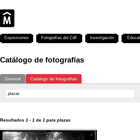
Exposiciones
Fotografías del CdF
Investigación
Educat
Catálogo de fotografías
General
Catálogo de fotografías
Resultados
1
-
1
de
1
para
plazas