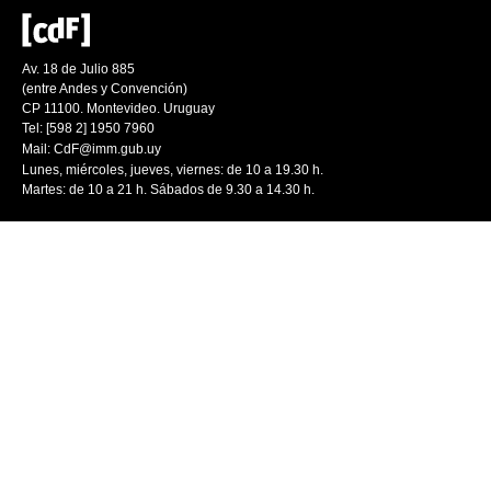
Av. 18 de Julio 885
(entre Andes y Convención)
CP 11100. Montevideo. Uruguay
Tel: [598 2] 1950 7960
Mail:
CdF@imm.gub.uy
Lunes, miércoles, jueves, viernes: de 10 a 19.30 h.
Martes: de 10 a 21 h. Sábados de 9.30 a 14.30 h.