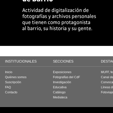
INSTITUCIONALES
SECCIONES
DESTA
Inicio
Exposiciones
MUFF, fes
Quiénes somos
Fotografías del CdF
Canal d
Suscripción
Investigación
Convoca
FAQ
Educativa
Líneas d
Contacto
Catálogo
Fotoviaj
Mediateca