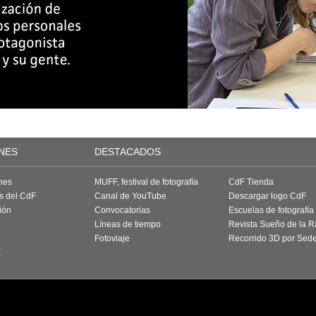
NES
DESTACADOS
nes
MUFF, festival de fotografía
CdF Tienda
as del CdF
Canal de YouTube
Descargar logo CdF
ión
Convocatorias
Escuelas de fotografía
Líneas de tiempo
Revista Sueño de la 
Fotoviaje
Recorrido 3D por Sed
a