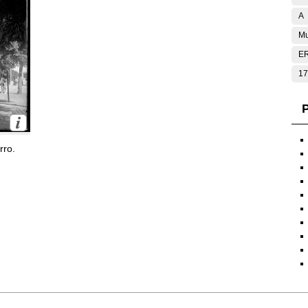
A
Mu
E
17
P
rro.