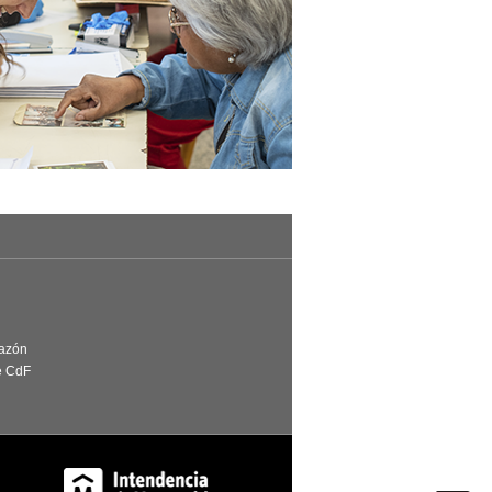
Razón
e CdF