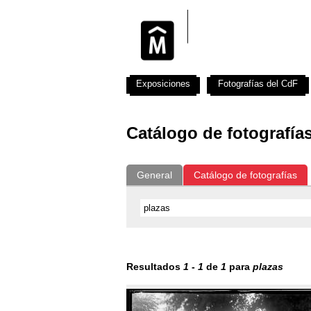
Exposiciones
Fotografías del CdF
Catálogo de fotografía
General
Catálogo de fotografías
Resultados
1
-
1
de
1
para
plazas