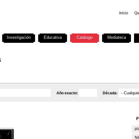
Inicio
Qu
Investigación
Educativa
Catálogo
Mediateca
s
Año exacto:
Década:
F
pl
Ni