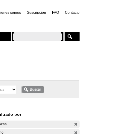
iénes somos
Suscripción
FAQ
Contacto
iltrado por
azas
ño