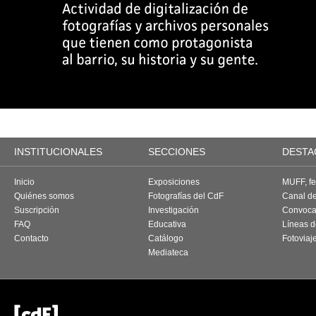
INSTITUCIONALES
SECCIONES
DESTA
Inicio
Exposiciones
MUFF, fes
Quiénes somos
Fotografías del CdF
Canal d
Suscripción
Investigación
Convoca
FAQ
Educativa
Líneas d
Contacto
Catálogo
Fotoviaj
Mediateca