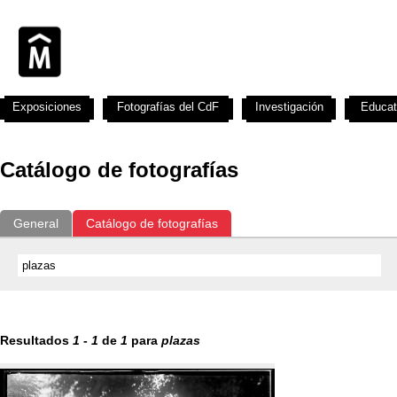
Exposiciones
Fotografías del CdF
Investigación
Educat
Catálogo de fotografías
General
Catálogo de fotografías
Resultados
1
-
1
de
1
para
plazas