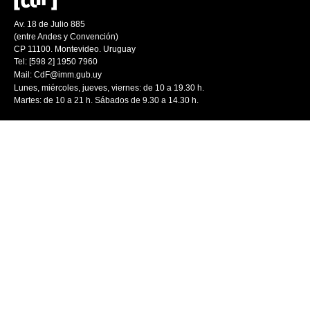
Av. 18 de Julio 885
(entre Andes y Convención)
CP 11100. Montevideo. Uruguay
Tel: [598 2] 1950 7960
Mail:
CdF@imm.gub.uy
Lunes, miércoles, jueves, viernes: de 10 a 19.30 h.
Martes: de 10 a 21 h. Sábados de 9.30 a 14.30 h.