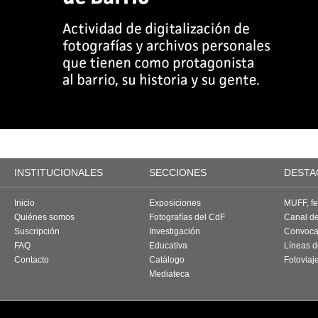
INSTITUCIONALES
SECCIONES
DESTA
Inicio
Exposiciones
MUFF, fes
Quiénes somos
Fotografías del CdF
Canal d
Suscripción
Investigación
Convoca
FAQ
Educativa
Líneas d
Contacto
Catálogo
Fotoviaj
Mediateca