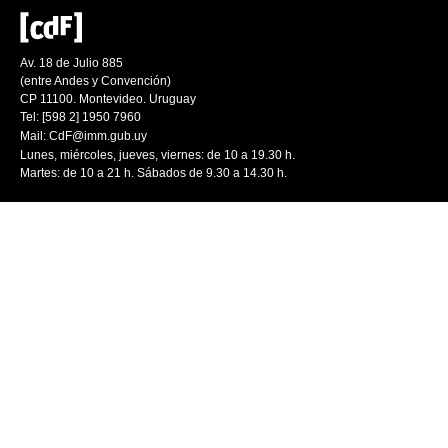
Av. 18 de Julio 885
(entre Andes y Convención)
CP 11100. Montevideo. Uruguay
Tel: [598 2] 1950 7960
Mail:
CdF@imm.gub.uy
Lunes, miércoles, jueves, viernes: de 10 a 19.30 h.
Martes: de 10 a 21 h. Sábados de 9.30 a 14.30 h.