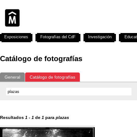
Exposiciones
Fotografías del CdF
Investigación
Educat
Catálogo de fotografías
General
Catálogo de fotografías
Resultados
1
-
1
de
1
para
plazas