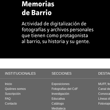
INSTITUCIONALES
SECCIONES
DESTA
Inicio
Exposiciones
MUFF, fes
Quiénes somos
Fotografías del CdF
Canal d
Suscripción
Investigación
Convoca
FAQ
Educativa
Líneas d
Contacto
Catálogo
Fotoviaj
Mediateca