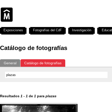
Exposiciones
Fotografías del CdF
Investigación
Educat
Catálogo de fotografías
General
Catálogo de fotografías
Resultados
1
-
1
de
1
para
plazas