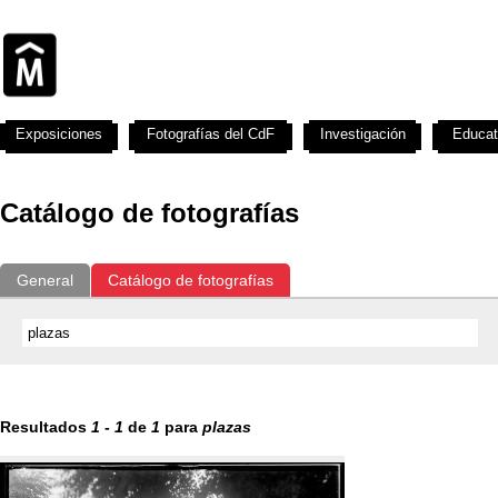
Exposiciones
Fotografías del CdF
Investigación
Educat
Catálogo de fotografías
General
Catálogo de fotografías
Resultados
1
-
1
de
1
para
plazas