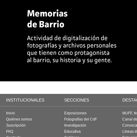
INSTITUCIONALES
SECCIONES
DESTA
Inicio
Exposiciones
MUFF, fes
Quiénes somos
Fotografías del CdF
Canal d
Suscripción
Investigación
Convoca
FAQ
Educativa
Líneas d