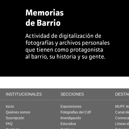
INSTITUCIONALES
SECCIONES
DESTA
Inicio
Exposiciones
MUFF, fes
Quiénes somos
Fotografías del CdF
Canal d
Suscripción
Investigación
Convoca
FAQ
Educativa
Líneas d