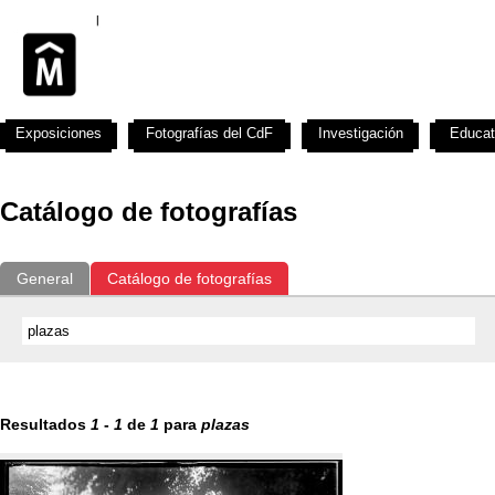
Exposiciones
Fotografías del CdF
Investigación
Educat
Catálogo de fotografías
General
Catálogo de fotografías
Resultados
1
-
1
de
1
para
plazas