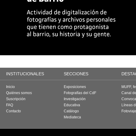
INSTITUCIONALES
SECCIONES
DESTA
Inicio
Exposiciones
MUFF, fes
Quiénes somos
Fotografías del CdF
Canal d
Suscripción
Investigación
Convoca
FAQ
Educativa
Líneas d
Contacto
Catálogo
Fotoviaj
Mediateca