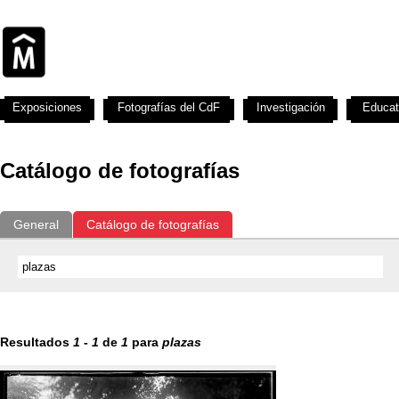
Exposiciones
Fotografías del CdF
Investigación
Educat
Catálogo de fotografías
General
Catálogo de fotografías
Resultados
1
-
1
de
1
para
plazas