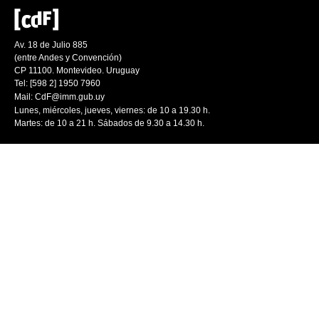
Av. 18 de Julio 885
(entre Andes y Convención)
CP 11100. Montevideo. Uruguay
Tel: [598 2] 1950 7960
Mail:
CdF@imm.gub.uy
Lunes, miércoles, jueves, viernes: de 10 a 19.30 h.
Martes: de 10 a 21 h. Sábados de 9.30 a 14.30 h.