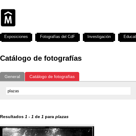
Exposiciones
Fotografías del CdF
Investigación
Educat
Catálogo de fotografías
General
Catálogo de fotografías
Resultados
1
-
1
de
1
para
plazas