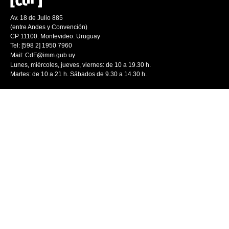
Av. 18 de Julio 885
(entre Andes y Convención)
CP 11100. Montevideo. Uruguay
Tel: [598 2] 1950 7960
Mail:
CdF@imm.gub.uy
Lunes, miércoles, jueves, viernes: de 10 a 19.30 h.
Martes: de 10 a 21 h. Sábados de 9.30 a 14.30 h.