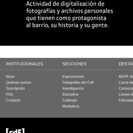
INSTITUCIONALES
SECCIONES
DESTA
Inicio
Exposiciones
MUFF, fes
Quiénes somos
Fotografías del CdF
Canal d
Suscripción
Investigación
Convoca
FAQ
Educativa
Líneas d
Contacto
Catálogo
Fotoviaj
Mediateca