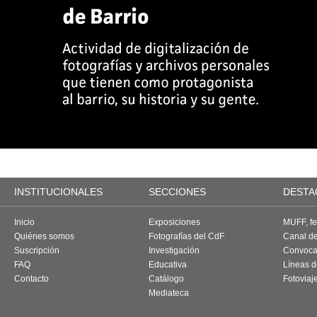
INSTITUCIONALES
SECCIONES
DESTA
Inicio
Exposiciones
MUFF, fes
Quiénes somos
Fotografías del CdF
Canal d
Suscripción
Investigación
Convoca
FAQ
Educativa
Líneas d
Contacto
Catálogo
Fotoviaj
Mediateca