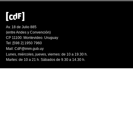
Av. 18 de Julio 885
(entre Andes y Convención)
CP 11100. Montevideo. Uruguay
Tel: [598 2] 1950 7960
Mail:
CdF@imm.gub.uy
Lunes, miércoles, jueves, viernes: de 10 a 19.30 h.
Martes: de 10 a 21 h. Sábados de 9.30 a 14.30 h.