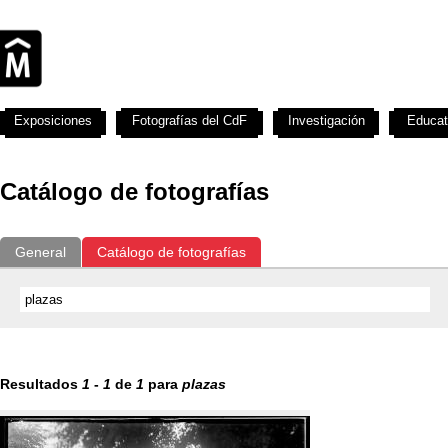
Exposiciones
Fotografías del CdF
Investigación
Educat
Catálogo de fotografías
General
Catálogo de fotografías
Resultados
1
-
1
de
1
para
plazas