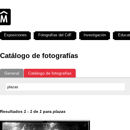
Exposiciones
Fotografías del CdF
Investigación
Educat
Catálogo de fotografías
General
Catálogo de fotografías
Resultados
1
-
1
de
1
para
plazas