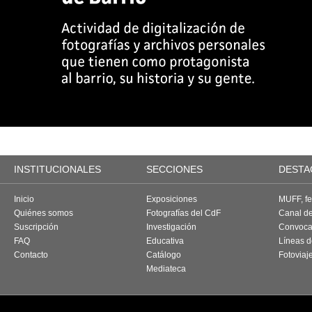
INSTITUCIONALES
SECCIONES
DESTA
Inicio
Exposiciones
MUFF, fes
Quiénes somos
Fotografías del CdF
Canal d
Suscripción
Investigación
Convoca
FAQ
Educativa
Líneas d
Contacto
Catálogo
Fotoviaj
Mediateca