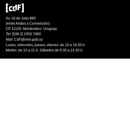
Av. 18 de Julio 885
(entre Andes y Convención)
CP 11100. Montevideo. Uruguay
Tel: [598 2] 1950 7960
Mail:
CdF@imm.gub.uy
Lunes, miércoles, jueves, viernes: de 10 a 19.30 h.
Martes: de 10 a 21 h. Sábados de 9.30 a 14.30 h.