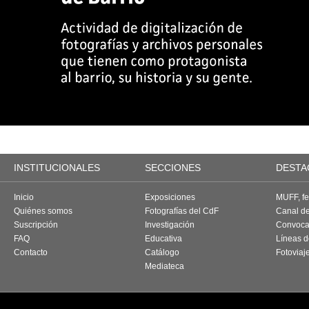
INSTITUCIONALES
SECCIONES
DESTA
Inicio
Exposiciones
MUFF, fes
Quiénes somos
Fotografías del CdF
Canal d
Suscripción
Investigación
Convoca
FAQ
Educativa
Líneas d
Contacto
Catálogo
Fotoviaj
Mediateca