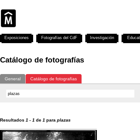
Exposiciones
Fotografías del CdF
Investigación
Educat
Catálogo de fotografías
General
Catálogo de fotografías
Resultados
1
-
1
de
1
para
plazas