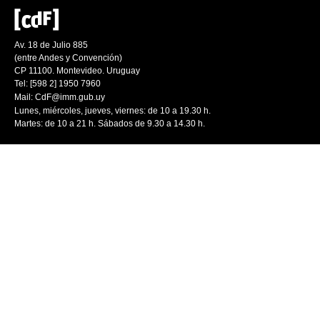
Av. 18 de Julio 885
(entre Andes y Convención)
CP 11100. Montevideo. Uruguay
Tel: [598 2] 1950 7960
Mail:
CdF@imm.gub.uy
Lunes, miércoles, jueves, viernes: de 10 a 19.30 h.
Martes: de 10 a 21 h. Sábados de 9.30 a 14.30 h.