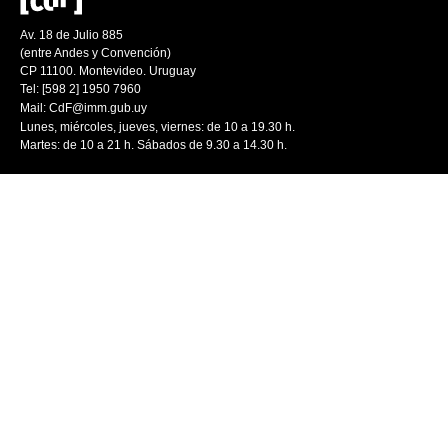
Av. 18 de Julio 885
(entre Andes y Convención)
CP 11100. Montevideo. Uruguay
Tel: [598 2] 1950 7960
Mail:
CdF@imm.gub.uy
Lunes, miércoles, jueves, viernes: de 10 a 19.30 h.
Martes: de 10 a 21 h. Sábados de 9.30 a 14.30 h.