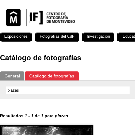
Exposiciones
Fotografías del CdF
Investigación
Educat
Catálogo de fotografías
General
Catálogo de fotografías
Resultados
1
-
1
de
1
para
plazas