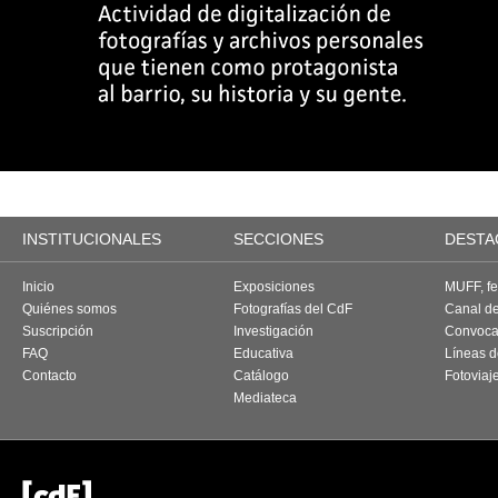
INSTITUCIONALES
SECCIONES
DESTA
Inicio
Exposiciones
MUFF, fes
Quiénes somos
Fotografías del CdF
Canal d
Suscripción
Investigación
Convoca
FAQ
Educativa
Líneas d
Contacto
Catálogo
Fotoviaj
Mediateca