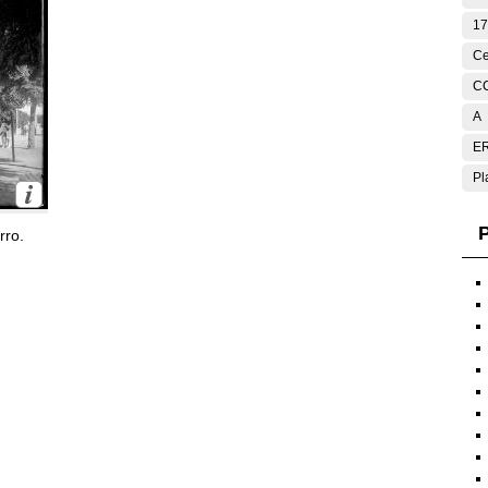
17
Ce
C
A
E
Pl
P
rro.