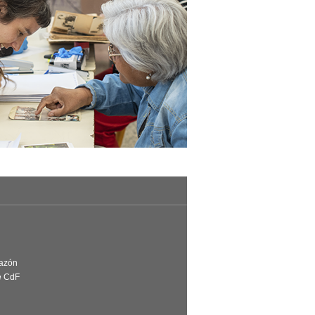
Razón
e CdF