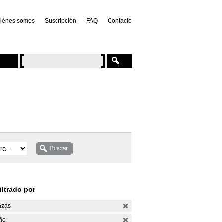
iénes somos
Suscripción
FAQ
Contacto
iltrado por
azas
ño