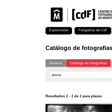
Exposiciones
Fotografías del CdF
Catálogo de fotografía
General
Catálogo de fotografías
Resultados
1
-
1
de
1
para
plazas