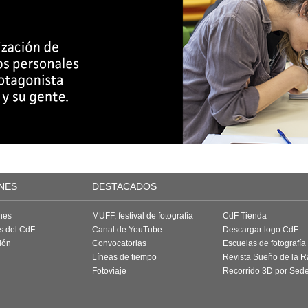
NES
DESTACADOS
nes
MUFF, festival de fotografía
CdF Tienda
as del CdF
Canal de YouTube
Descargar logo CdF
ión
Convocatorias
Escuelas de fotografía
Líneas de tiempo
Revista Sueño de la 
Fotoviaje
Recorrido 3D por Sed
a