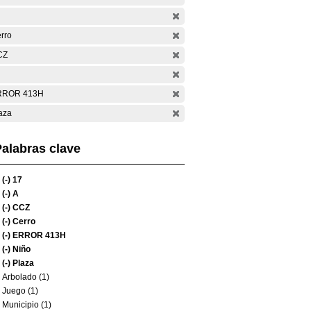
rro
CZ
RROR 413H
aza
alabras clave
(-)
17
(-)
A
(-)
CCZ
(-)
Cerro
(-)
ERROR 413H
(-)
Niño
(-)
Plaza
Arbolado (1)
Juego (1)
Municipio (1)