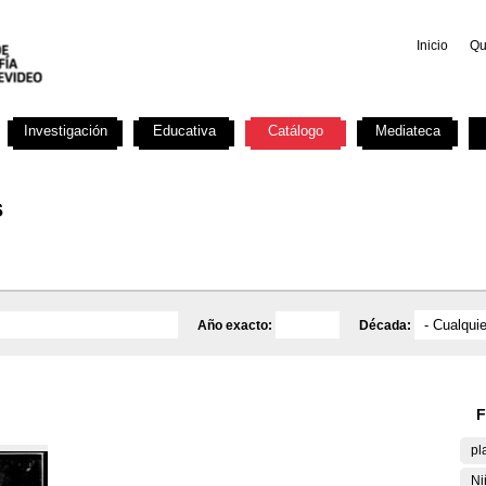
Inicio
Qu
Investigación
Educativa
Catálogo
Mediateca
s
Año exacto:
Década:
F
pl
Ni