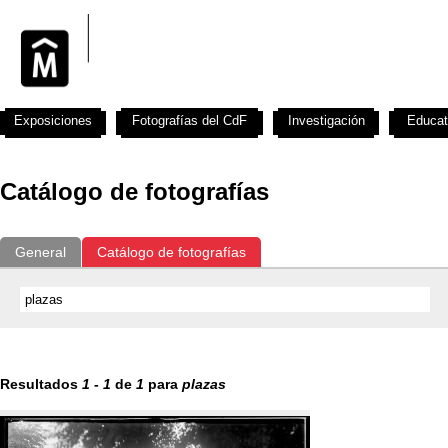
Exposiciones
Fotografías del CdF
Investigación
Educat
Catálogo de fotografías
General
Catálogo de fotografías
Resultados
1
-
1
de
1
para
plazas