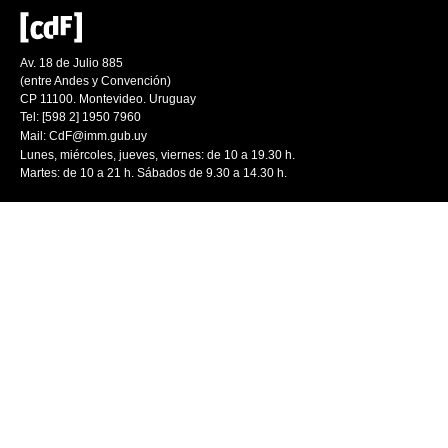
Av. 18 de Julio 885
(entre Andes y Convención)
CP 11100. Montevideo. Uruguay
Tel: [598 2] 1950 7960
Mail:
CdF@imm.gub.uy
Lunes, miércoles, jueves, viernes: de 10 a 19.30 h.
Martes: de 10 a 21 h. Sábados de 9.30 a 14.30 h.