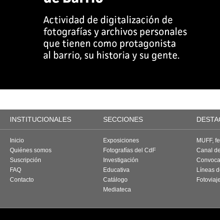
INSTITUCIONALES
SECCIONES
DESTA
Inicio
Exposiciones
MUFF, fes
Quiénes somos
Fotografías del CdF
Canal d
Suscripción
Investigación
Convoca
FAQ
Educativa
Líneas d
Contacto
Catálogo
Fotoviaj
Mediateca