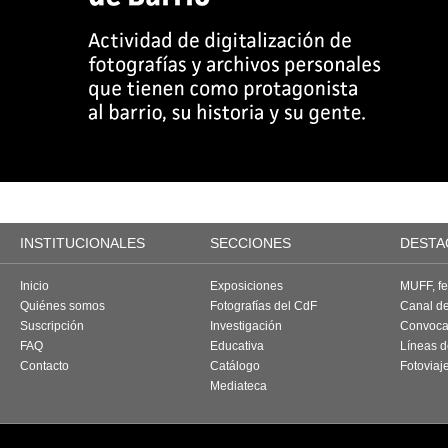
INSTITUCIONALES
SECCIONES
DESTA
Inicio
Exposiciones
MUFF, fes
Quiénes somos
Fotografías del CdF
Canal d
Suscripción
Investigación
Convoca
FAQ
Educativa
Líneas d
Contacto
Catálogo
Fotoviaj
Mediateca