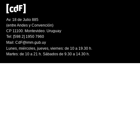
Av. 18 de Julio 885
(entre Andes y Convención)
CP 11100. Montevideo. Uruguay
Tel: [598 2] 1950 7960
Mail:
CdF@imm.gub.uy
Lunes, miércoles, jueves, viernes: de 10 a 19.30 h.
Martes: de 10 a 21 h. Sábados de 9.30 a 14.30 h.