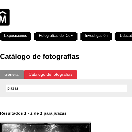
Exposiciones
Fotografías del CdF
Investigación
Educat
Catálogo de fotografías
General
Catálogo de fotografías
Resultados
1
-
1
de
1
para
plazas