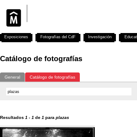
Exposiciones
Fotografías del CdF
Investigación
Educat
Catálogo de fotografías
General
Catálogo de fotografías
Resultados
1
-
1
de
1
para
plazas