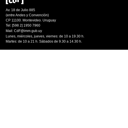
Av. 18 de Julio 885
(entre Andes y Convención)
CP 11100. Montevideo. Uruguay
Tel: [598 2] 1950 7960
Mail:
CdF@imm.gub.uy
Lunes, miércoles, jueves, viernes: de 10 a 19.30 h.
Martes: de 10 a 21 h. Sábados de 9.30 a 14.30 h.