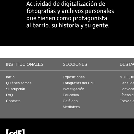
INSTITUCIONALES
SECCIONES
DESTA
Inicio
Exposiciones
MUFF, fes
Quiénes somos
Fotografías del CdF
Canal d
Suscripción
Investigación
Convoca
FAQ
Educativa
Líneas d
Contacto
Catálogo
Fotoviaj
Mediateca