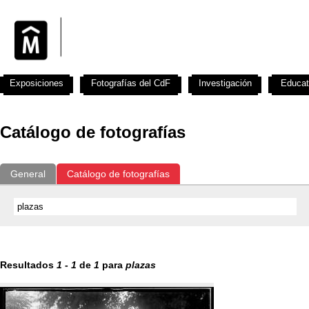
Exposiciones
Fotografías del CdF
Investigación
Educat
Catálogo de fotografías
General
Catálogo de fotografías
Resultados
1
-
1
de
1
para
plazas