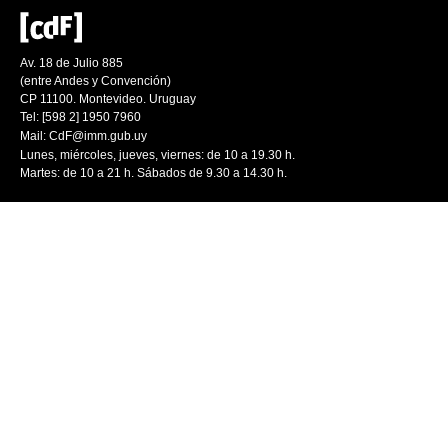
Av. 18 de Julio 885
(entre Andes y Convención)
CP 11100. Montevideo. Uruguay
Tel: [598 2] 1950 7960
Mail:
CdF@imm.gub.uy
Lunes, miércoles, jueves, viernes: de 10 a 19.30 h.
Martes: de 10 a 21 h. Sábados de 9.30 a 14.30 h.