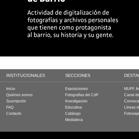
INSTITUCIONALES
SECCIONES
DESTA
Inicio
Exposiciones
MUFF, fes
Quiénes somos
Fotografías del CdF
Canal d
Suscripción
Investigación
Convoca
FAQ
Educativa
Líneas d
Contacto
Catálogo
Fotoviaj
Mediateca