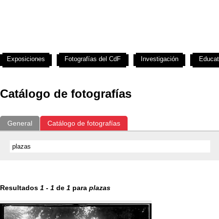
Exposiciones
Fotografías del CdF
Investigación
Educat
Catálogo de fotografías
General
Catálogo de fotografías
Resultados
1
-
1
de
1
para
plazas