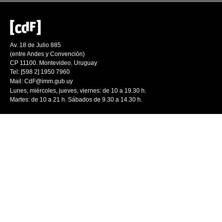
Av. 18 de Julio 885
(entre Andes y Convención)
CP 11100. Montevideo. Uruguay
Tel: [598 2] 1950 7960
Mail:
CdF@imm.gub.uy
Lunes, miércoles, jueves, viernes: de 10 a 19.30 h.
Martes: de 10 a 21 h. Sábados de 9.30 a 14.30 h.