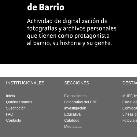
INSTITUCIONALES
SECCIONES
DESTA
Inicio
Exposiciones
MUFF, fes
Quiénes somos
Fotografías del CdF
Canal d
Suscripción
Investigación
Convoca
FAQ
Educativa
Líneas d
Contacto
Catálogo
Fotoviaj
Mediateca