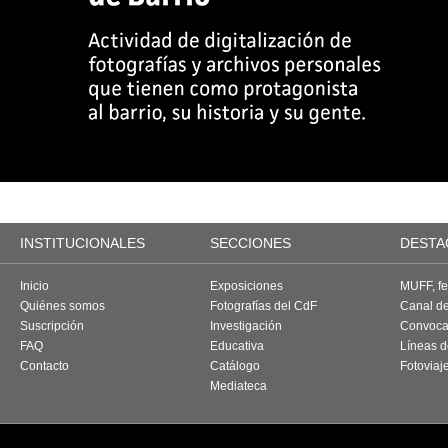
INSTITUCIONALES
SECCIONES
DESTA
Inicio
Exposiciones
MUFF, fes
Quiénes somos
Fotografías del CdF
Canal d
Suscripción
Investigación
Convoca
FAQ
Educativa
Líneas d
Contacto
Catálogo
Fotoviaj
Mediateca