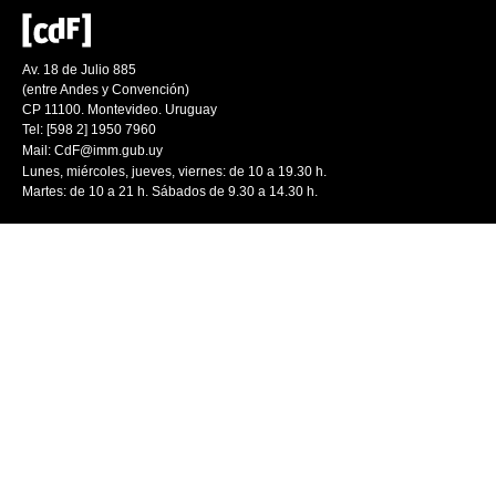
Av. 18 de Julio 885
(entre Andes y Convención)
CP 11100. Montevideo. Uruguay
Tel: [598 2] 1950 7960
Mail:
CdF@imm.gub.uy
Lunes, miércoles, jueves, viernes: de 10 a 19.30 h.
Martes: de 10 a 21 h. Sábados de 9.30 a 14.30 h.