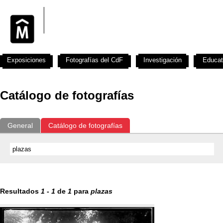
Exposiciones
Fotografías del CdF
Investigación
Educat
Catálogo de fotografías
General
Catálogo de fotografías
Resultados
1
-
1
de
1
para
plazas