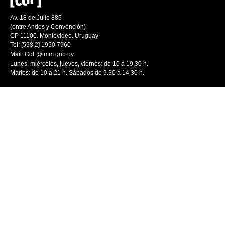
Av. 18 de Julio 885
(entre Andes y Convención)
CP 11100. Montevideo. Uruguay
Tel: [598 2] 1950 7960
Mail:
CdF@imm.gub.uy
Lunes, miércoles, jueves, viernes: de 10 a 19.30 h.
Martes: de 10 a 21 h. Sábados de 9.30 a 14.30 h.