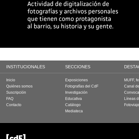
INSTITUCIONALES
SECCIONES
DESTA
Inicio
Exposiciones
MUFF, fes
Quiénes somos
Fotografías del CdF
Canal d
Suscripción
Investigación
Convoca
FAQ
Educativa
Líneas d
Contacto
Catálogo
Fotoviaj
Mediateca