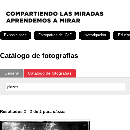
Exposiciones
Fotografías del CdF
Investigación
Educat
Catálogo de fotografías
General
Catálogo de fotografías
Resultados
1
-
1
de
1
para
plazas