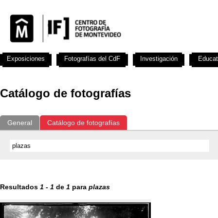
Exposiciones
Fotografías del CdF
Investigación
Educat
Catálogo de fotografías
General
Catálogo de fotografías
Resultados
1
-
1
de
1
para
plazas