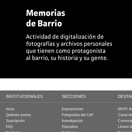
INSTITUCIONALES
SECCIONES
DESTA
Inicio
Exposiciones
MUFF, fes
Quiénes somos
Fotografías del CdF
Canal d
Suscripción
Investigación
Convoca
FAQ
Educativa
Líneas d