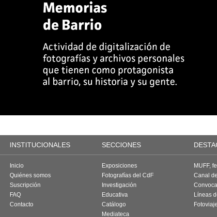
INSTITUCIONALES
SECCIONES
DESTA
Inicio
Exposiciones
MUFF, fes
Quiénes somos
Fotografías del CdF
Canal d
Suscripción
Investigación
Convoca
FAQ
Educativa
Líneas d
Contacto
Catálogo
Fotoviaj
Mediateca