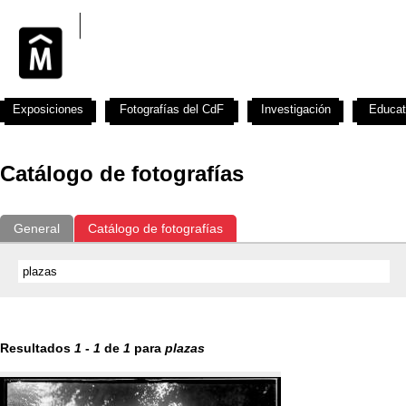
Exposiciones
Fotografías del CdF
Investigación
Educat
Catálogo de fotografías
General
Catálogo de fotografías
Resultados
1
-
1
de
1
para
plazas