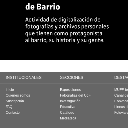
INSTITUCIONALES
SECCIONES
DESTA
Inicio
Exposiciones
MUFF, fes
Quiénes somos
Fotografías del CdF
Canal d
Suscripción
Investigación
Convoca
FAQ
Educativa
Líneas d
Contacto
Catálogo
Fotoviaj
Mediateca