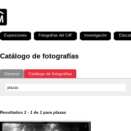
Exposiciones
Fotografías del CdF
Investigación
Educat
Catálogo de fotografías
General
Catálogo de fotografías
Resultados
1
-
1
de
1
para
plazas