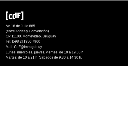
Av. 18 de Julio 885
(entre Andes y Convención)
CP 11100. Montevideo. Uruguay
Tel: [598 2] 1950 7960
Mail:
CdF@imm.gub.uy
Lunes, miércoles, jueves, viernes: de 10 a 19.30 h.
Martes: de 10 a 21 h. Sábados de 9.30 a 14.30 h.